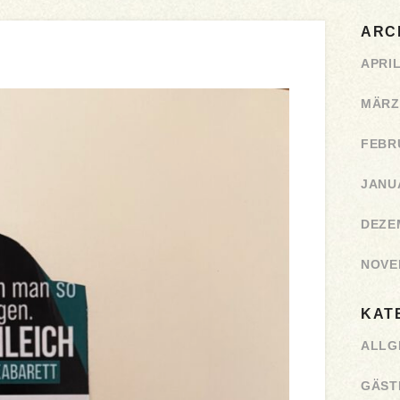
ARC
APRIL
MÄRZ
FEBR
JANU
DEZE
NOVE
KAT
ALLG
GÄST