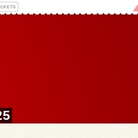
ICKETS
25