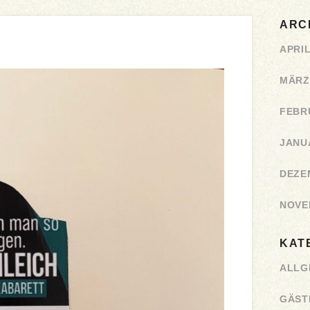
ARC
APRIL
MÄRZ
FEBR
JANU
DEZE
NOVE
KAT
ALLG
GÄST