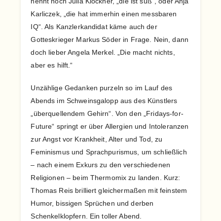
nennt noch Julia Klöckner, „die ist süß“, oder Anja
Karliczek, „die hat immerhin einen messbaren
IQ“. Als Kanzlerkandidat käme auch der
Gotteskrieger Markus Söder in Frage. Nein, dann
doch lieber Angela Merkel. „Die macht nichts,
aber es hilft.“
Unzählige Gedanken purzeln so im Lauf des
Abends im Schweinsgalopp aus des Künstlers
„überquellendem Gehirn“. Von den „Fridays-for-
Future“ springt er über Allergien und Intoleranzen
zur Angst vor Krankheit, Alter und Tod, zu
Feminismus und Sprachpurismus, um schließlich
– nach einem Exkurs zu den verschiedenen
Religionen – beim Thermomix zu landen. Kurz:
Thomas Reis brilliert gleichermaßen mit feinstem
Humor, bissigen Sprüchen und derben
Schenkelklopfern. Ein toller Abend.