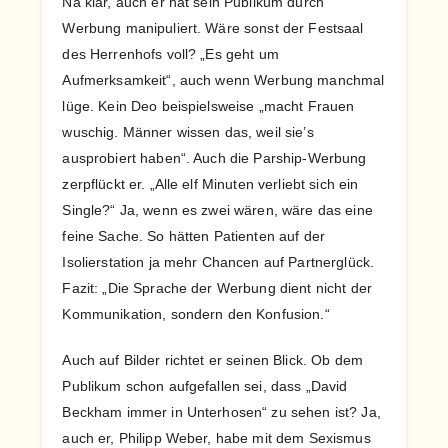
Na klar, auch er hat sein Publikum durch
Werbung manipuliert. Wäre sonst der Festsaal
des Herrenhofs voll? „Es geht um
Aufmerksamkeit“, auch wenn Werbung manchmal
lüge. Kein Deo beispielsweise „macht Frauen
wuschig. Männer wissen das, weil sie’s
ausprobiert haben“. Auch die Parship-Werbung
zerpflückt er. „Alle elf Minuten verliebt sich ein
Single?“ Ja, wenn es zwei wären, wäre das eine
feine Sache. So hätten Patienten auf der
Isolierstation ja mehr Chancen auf Partnerglück.
Fazit: „Die Sprache der Werbung dient nicht der
Kommunikation, sondern den Konfusion.“
Auch auf Bilder richtet er seinen Blick. Ob dem
Publikum schon aufgefallen sei, dass „David
Beckham immer in Unterhosen“ zu sehen ist? Ja,
auch er, Philipp Weber, habe mit dem Sexismus