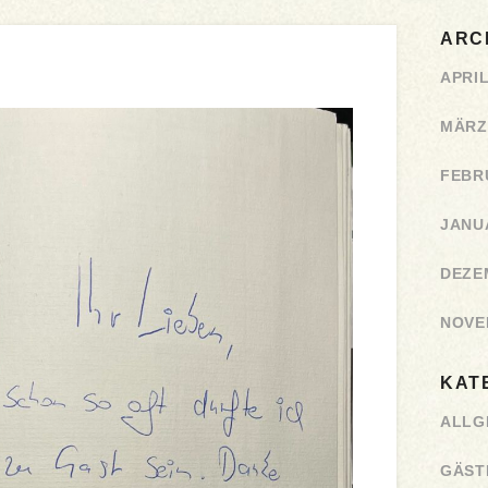
ARC
APRIL
MÄRZ
FEBR
JANU
DEZE
NOVE
KAT
ALLG
GÄST