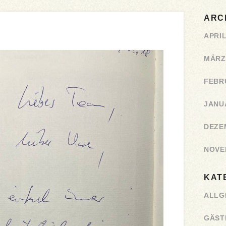
ARC
APRIL
MÄRZ
FEBR
JANU
DEZE
NOVE
KAT
ALLG
GÄST