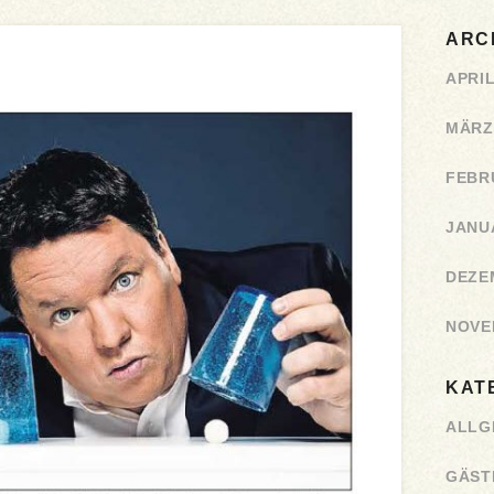
ARC
APRIL
MÄRZ
FEBR
JANU
DEZE
NOVE
KAT
ALLG
GÄST