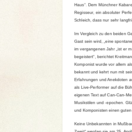
Haus“. Dem Münchner Kabarett
Regisseur, ein absoluter Perfek
Schleich, dass nur sehr langfri
Im Vergleich zu den beiden Ge
Gast sein wird, „eine spontan
im vergangenen Jahr „ist er m
begeistert“, berichtet Kreitma
Komponist wurde vor allem als
bekannt und kehrt nun mit sei
Erfahrungen und Anekdoten a
als Live-Performer auf die Bü
eigenen Text auf Can-Can-Melo
Musikstilen und -epochen. Glü
und Komponisten einen guten 
Keine Unbekannten in Mußbac
Zweit“ werden sie am 25. April