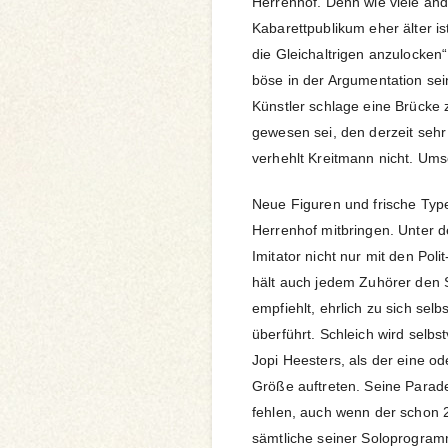
Herrenhof. Denn wie viele ande
Kabarettpublikum eher älter ist
die Gleichaltrigen anzulocken“
böse in der Argumentation sein
Künstler schlage eine Brücke 
gewesen sei, den derzeit seh
verhehlt Kreitmann nicht. Umso
Neue Figuren und frische Typ
Herrenhof mitbringen. Unter d
Imitator nicht nur mit den Pol
hält auch jedem Zuhörer den S
empfiehlt, ehrlich zu sich selb
überführt. Schleich wird selbs
Jopi Heesters, als der eine od
Größe auftreten. Seine Parader
fehlen, auch wenn der schon 27
sämtliche seiner Soloprogram