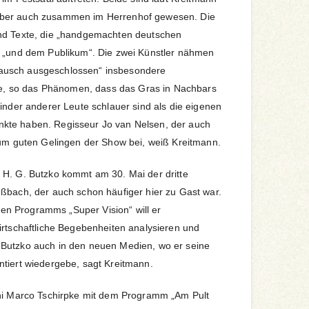
ber auch zusammen im Herrenhof gewesen. Die
nd Texte, die „handgemachten deutschen
t „und dem Publikum“. Die zwei Künstler nähmen
ausch ausgeschlossen“ insbesondere
ppe, so das Phänomen, dass das Gras in Nachbars
Kinder anderer Leute schlauer sind als die eigenen
kte haben. Regisseur Jo van Nelsen, der auch
zum guten Gelingen der Show bei, weiß Kreitmann.
 H. G. Butzko kommt am 30. Mai der dritte
ßbach, der auch schon häufiger hier zu Gast war.
n Programms „Super Vision“ will er
irtschaftliche Begebenheiten analysieren und
Butzko auch in den neuen Medien, wo er seine
tiert wiedergebe, sagt Kreitmann.
uni Marco Tschirpke mit dem Programm „Am Pult