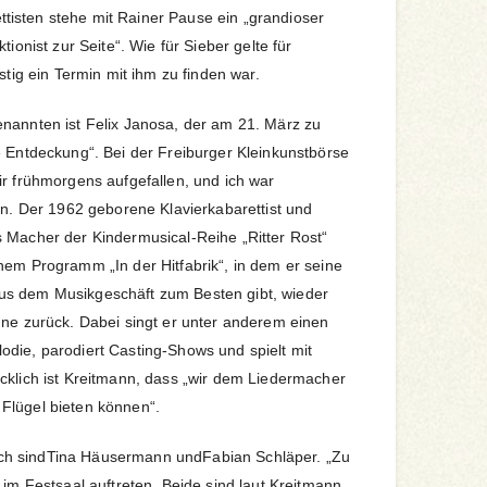
isten stehe mit Rainer Pause ein „grandioser
tionist zur Seite“. Wie für Sieber gelte für
stig ein Termin mit ihm zu finden war.
nannten ist Felix Janosa, der am 21. März zu
e Entdeckung“. Bei der Freiburger Kleinkunstbörse
ir frühmorgens aufgefallen, und ich war
nn. Der 1962 geborene Klavierkabarettist und
 Macher der Kindermusical-Reihe „Ritter Rost“
nem Programm „In der Hitfabrik“, in dem er seine
us dem Musikgeschäft zum Besten gibt, wieder
hne zurück. Dabei singt er unter anderem einen
die, parodiert Casting-Shows und spielt mit
cklich ist Kreitmann, dass „wir dem Liedermacher
Flügel bieten können“.
h sindTina Häusermann undFabian Schläper. „Zu
 im Festsaal auftreten. Beide sind laut Kreitmann