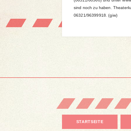
(06321/60360) und unter www.
sind noch zu haben. Theaterka
06321/96399918. (giw)
STARTSEITE