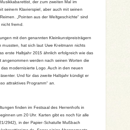
 Musikkabarettist, der zum zweiten Mal im
mit seinem Klavierspiel, aber auch mit seinen
eimen. „Pointen aus der Weltgeschichte“ sind
 nicht fremd.
tungen mit den genannten Kleinkunstpreisträgern
en mussten, hat sich laut Uwe Kreitmann nichts
das erste Halbjahr 2015 ähnlich erfolgreich wie das
Gut angenommen werden nach seinen Worten die
das modernisierte Logo. Auch in den neuen
äsenter. Und für das zweite Halbjahr kündigt er
nso attraktives Programm“ an.
altungen finden im Festsaal des Herrenhofs in
ginnen um 20 Uhr. Karten gibt es noch für alle
321/2942), in der Papier-Schatulle Mußbach