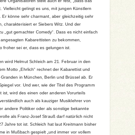
re Organisatoren stellt auch er fest, „dass das
. Vielleicht gelingt es uns, mit jungen Künstlern
. Er könne sehr charmant, aber gleichzeitig sehr
, charakterisiert er Siebers Witz. Und der
zu „gut gemachter Comedy“. Dass es nicht einfach
r angesagten Kabarettisten zu bekommen,
 froher sei er, dass es gelungen ist.
en wird Helmut Schleich am 21. Februar in den
em Motto „Ehrlich“ rechnet der Kabarettist und
it-Granden in München, Berlin und Brüssel ab. Er
piegel vor. Und wer, wie der Titel des Programm
st ist, wird des einen oder anderen Vorurteils
tverständlich auch als kauziger Musiklehrer von
er andere Politiker oder als sonstige bekannte
olle als Franz-Josef Strauß darf natürlich nicht
 Jahre tot ist. Schleich hat laut Kreitmann bisher
me in Mußbach gespielt „und immer vor vollem