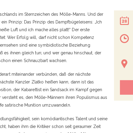
schlands im Sternzeichen des Mölle-Manns. Und der
r ein Prinzip: Das Prinzip des Dampfbügeleisens: „Ich
eiße Luft und ich mache alles platt!“ Der erste
et: Wer Erfolg will, darf nicht schon Kompetenz
ernsehen sind eine symbidiotische Beziehung
ß es ihnen gleich tun; und wer genau hinschaut, der
h schon einen Schnauzbart wachsen.
 derart miteinander verbünden, daß der nächste
chste Kanzler Zlatko heißen kann, dann ist das
osition, der Kabarettist ein Sandsack im Kampf gegen
er versteht es, den Mölle-Männern ihren Populismus aus
rfe satirische Munition umzuwandeln.
lungsfähigkeit, sein komödiantisches Talent und seine
cht, haben ihm die Kritiker schon seit geraumer Zeit