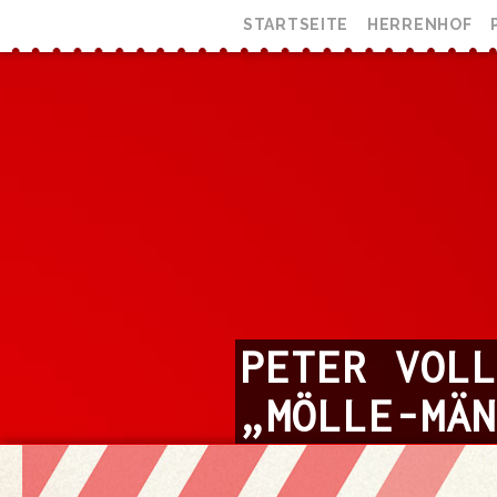
STARTSEITE
HERRENHOF
PETER VOL
„MÖLLE-MÄ