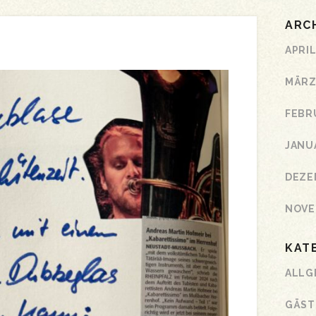
ARC
APRIL
MÄRZ
FEBR
JANU
DEZE
NOVE
KAT
ALLG
GÄST