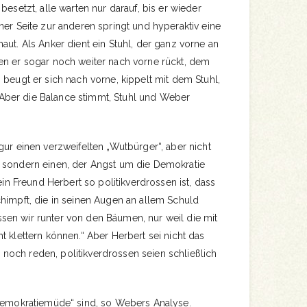
besetzt, alle warten nur darauf, bis er wieder
ner Seite zur anderen springt und hyperaktiv eine
aut. Als Anker dient ein Stuhl, der ganz vorne an
en er sogar noch weiter nach vorne rückt, dem
 beugt er sich nach vorne, kippelt mit dem Stuhl,
ber die Balance stimmt, Stuhl und Weber
gur einen verzweifelten „Wutbürger“, aber nicht
 sondern einen, der Angst um die Demokratie
sein Freund Herbert so politikverdrossen ist, dass
himpft, die in seinen Augen an allem Schuld
en wir runter von den Bäumen, nur weil die mit
t klettern können.“ Aber Herbert sei nicht das
och reden, politikverdrossen seien schließlich
„demokratiemüde“ sind, so Webers Analyse.