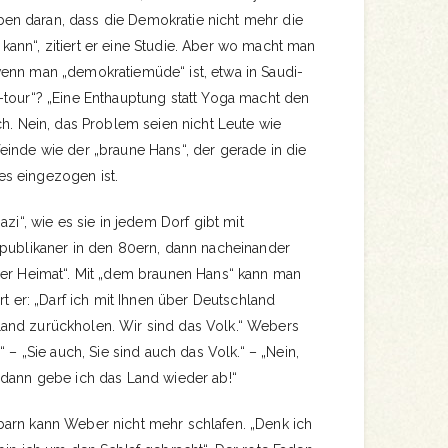
n daran, dass die Demokratie nicht mehr die
ann“, zitiert er eine Studie. Aber wo macht man
enn man „demokratiemüde“ ist, etwa in Saudi-
-tour“? „Eine Enthauptung statt Yoga macht den
ch. Nein, das Problem seien nicht Leute wie
einde wie der „braune Hans“, der gerade in die
s eingezogen ist.
azi“, wie es sie in jedem Dorf gibt mit
epublikaner in den 80ern, dann nacheinander
der Heimat“. Mit „dem braunen Hans“ kann man
rt er: „Darf ich mit Ihnen über Deutschland
and zurückholen. Wir sind das Volk.“ Webers
“ – „Sie auch, Sie sind auch das Volk.“ – „Nein,
 dann gebe ich das Land wieder ab!“
arn kann Weber nicht mehr schlafen. „Denk ich