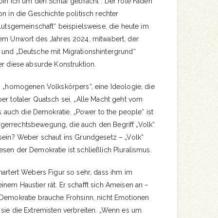
bin ich um den Schlaf gebracht“. Der rote Faden
on in die Geschichte politisch rechter
Blutsgemeinschaft“ beispielsweise, die heute im
dem Unwort des Jahres 2024, mitwabert, der
 und „Deutsche mit Migrationshintergrund“
er diese absurde Konstruktion.
s „homogenen Volkskörpers“, eine Ideologie, die
er totaler Quatsch sei. „Alle Macht geht vom
gs auch die Demokratie. „Power to the people“ ist
gerrechtsbewegung, die auch den Begriff „Volk“
 sein? Weber schaut ins Grundgesetz – „Volk“
sen der Demokratie ist schließlich Pluralismus.
martert Webers Figur so sehr, dass ihm im
nem Haustier rät. Er schafft sich Ameisen an –
 Demokratie brauche Frohsinn, nicht Emotionen
 sie die Extremisten verbreiten. „Wenn es um