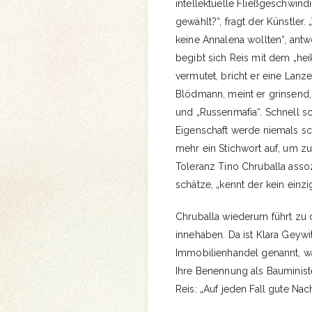
intellektuelle Fließgeschwind
gewählt?“, fragt der Künstler
keine Annalena wollten“, antwo
begibt sich Reis mit dem „he
vermutet, bricht er eine Lanz
Blödmann, meint er grinsend, 
und „Russenmafia“. Schnell sch
Eigenschaft werde niemals sch
mehr ein Stichwort auf, um 
Toleranz Tino Chruballa asso
schätze, „kennt der kein einz
Chruballa wiederum führt zu d
innehaben. Da ist Klara Geyw
Immobilienhandel genannt, wa
Ihre Benennung als Bauminist
Reis: „Auf jeden Fall gute N