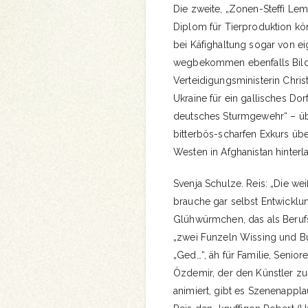
Die zweite, „Zonen-Steffi Lem
Diplom für Tierproduktion kön
bei Käfighaltung sogar von ei
wegbekommen ebenfalls Bildu
Verteidigungsministerin Christ
Ukraine für ein gallisches Do
deutsches Sturmgewehr“ – ü
bitterbös-scharfen Exkurs üb
Westen in Afghanistan hinter
Svenja Schulze. Reis: „Die wei
brauche gar selbst Entwicklung
Glühwürmchen, das als Berufs
„zwei Funzeln Wissing und Bu
„Ged…“, äh für Familie, Seni
Özdemir, der den Künstler zu
animiert, gibt es Szenenappl