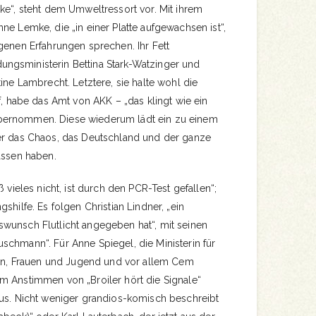
ke“, steht dem Umweltressort vor. Mit ihrem
ne Lemke, die „in einer Platte aufgewachsen ist“,
genen Erfahrungen sprechen. Ihr Fett
ngsministerin Bettina Stark-Watzinger und
ine Lambrecht. Letztere, sie halte wohl die
rf, habe das Amt von AKK – „das klingt wie ein
bernommen. Diese wiederum lädt ein zu einem
er das Chaos, das Deutschland und der ganze
lassen haben.
ß vieles nicht, ist durch den PCR-Test gefallen“;
shilfe. Es folgen Christian Lindner, „ein
wunsch Flutlicht angegeben hat“, mit seinen
schmann“. Für Anne Spiegel, die Ministerin für
oren, Frauen und Jugend und vor allem Cem
m Anstimmen von „Broiler hört die Signale“
aus. Nicht weniger grandios-komisch beschreibt