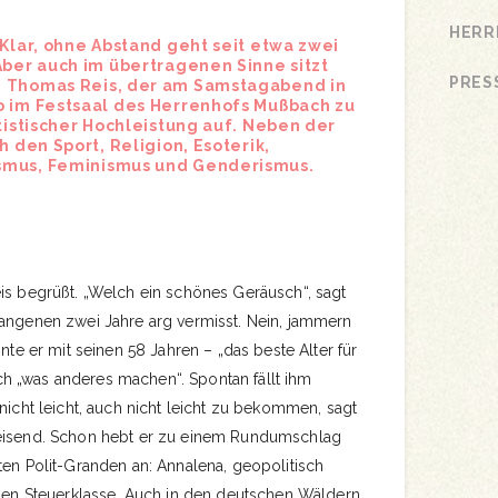
HERR
 Klar, ohne Abstand geht seit etwa zwei
Aber auch im übertragenen Sinne sitzt
PRES
n Thomas Reis, der am Samstagabend in
o im Festsaal des Herrenhofs Mußbach zu
ttistischer Hochleistung auf. Neben der
h den Sport, Religion, Esoterik,
smus, Feminismus und Genderismus.
eis begrüßt. „Welch ein schönes Geräusch“, sagt
gangenen zwei Jahre arg vermisst. Nein, jammern
nnte er mit seinen 58 Jahren – „das beste Alter für
h „was anderes machen“. Spontan fällt ihm
 nicht leicht, auch nicht leicht zu bekommen, sagt
weisend. Schon hebt er zu einem Rundumschlag
ten Polit-Granden an: Annalena, geopolitisch
chen Steuerklasse. Auch in den deutschen Wäldern