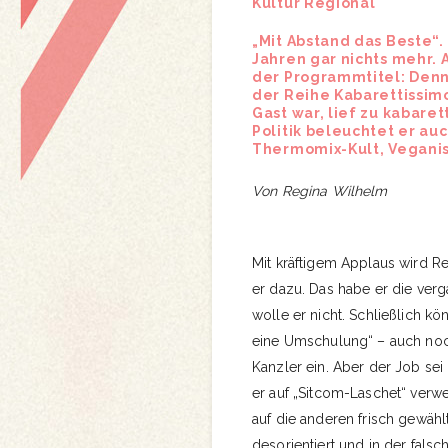
Kultur Regional
„Mit Abstand das Beste“.
Jahren gar nichts mehr. 
der Programmtitel: Den
der Reihe Kabarettissim
Gast war, lief zu kabare
Politik beleuchtet er auc
Thermomix-Kult, Vegani
Von Regina Wilhelm
Mit kräftigem Applaus wird R
er dazu. Das habe er die ver
wolle er nicht. Schließlich kö
eine Umschulung“ – auch noc
Kanzler ein. Aber der Job sei
er auf „Sitcom-Laschet“ ver
auf die anderen frisch gewähl
desorientiert und in der fals