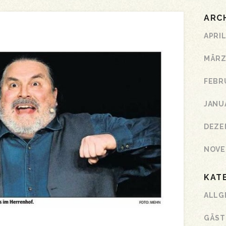
ARC
APRIL
MÄRZ
FEBR
JANU
DEZE
NOVE
KAT
ALLG
GÄST