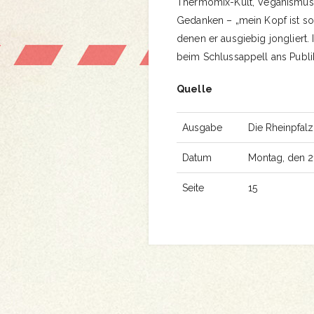
Thermomix-Kult, Veganismus,
Gedanken – „mein Kopf ist so 
denen er ausgiebig jongliert.
beim Schlussappell ans Publik
Quelle
Ausgabe
Die Rheinpfalz
Datum
Montag, den 2
Seite
15