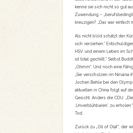
kenne sie sich nicht so gut a
Zuwendung – „berufsbedingte
kreuzigen? „Das war einfach n
Als nicht blöd schätzt der Kü
sich verziehen.“ Entschuldige
HSV und einem Leben im Schatt
ist total gechillt.“ Selbst Bud
„Ohmm“. Und noch eine Fähig
„Sie verscholzen im Nirvana ih
Jochen Behle bei den Olympis
aktuellen in China folgt auf de
Gesicht. Anders die CDU: „Die
,Unverblühbaren’, zu erholen
Tod.
Zurück zu „Oil of Olaf“, der 