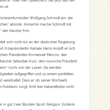
abeck)“ oder Karl Lauterbach, der jetzt aus der
 ist.
Kanzleramtsminister Wolfgang Schmidt ein, der
chen“ ablöste. Immerhin mache Schmidt mit
“ den Kanzler froh.
itet sich nicht nur an der deutschen Regierung
d Vizepräsidentin Kamala Harris knöpft er sich
schen Präsidenten Emmanuel Macron, den
Kanzler Sebastian Kurz, den russische Präsident
kerin“ Uschi von der Leyen. Da werden
lligkeiten aufgegriffen und zu einem perfekten,
ild verarbeitet. Dass er ob seiner Wortwahl
m Publikum sorgt, ficht den Kabarettisten nicht
r in gut zwei Stunden Sport, Religion, Esoterik,