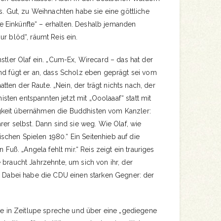
us. Gut, zu Weihnachten habe sie eine göttliche
 Einkünfte“ – erhalten. Deshalb jemanden
ur blöd“, räumt Reis ein.
nstler Olaf ein. „Cum-Ex, Wirecard – das hat der
nd fügt er an, dass Scholz eben geprägt sei vom
en der Raute. „Nein, der trägt nichts nach, der
dhisten entspannten jetzt mit „Ooolaaaf“ statt mit
keit übernähmen die Buddhisten vom Kanzler:
rer selbst. Dann sind sie weg. Wie Olaf, wie
chen Spielen 1980.“ Ein Seitenhieb auf die
n Fuß. „Angela fehlt mir.“ Reis zeigt ein trauriges
 braucht Jahrzehnte, um sich von ihr, der
.“ Dabei habe die CDU einen starken Gegner: der
wie in Zeitlupe spreche und über eine „gediegene