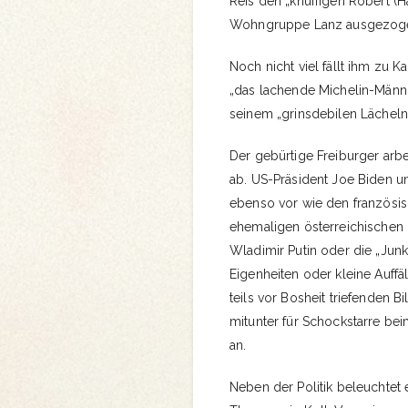
Reis den „knuffigen Robert (H
Wohngruppe Lanz ausgezogen
Noch nicht viel fällt ihm zu 
„das lachende Michelin-Männ
seinem „grinsdebilen Lächeln
Der gebürtige Freiburger arbe
ab. US-Präsident Joe Biden un
ebenso vor wie den französi
ehemaligen österreichischen 
Wladimir Putin oder die „Jun
Eigenheiten oder kleine Auffä
teils vor Bosheit triefenden B
mitunter für Schockstarre bei
an.
Neben der Politik beleuchtet e