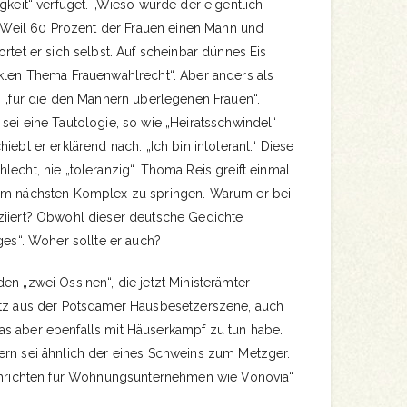
igkeit“ verfüget. „Wieso wurde der eigentlich
. „Weil 60 Prozent der Frauen einen Mann und
rtet er sich selbst. Auf scheinbar dünnes Eis
iklen Thema Frauenwahlrecht“. Aber anders als
e „für die den Männern überlegenen Frauen“.
sei eine Tautologie, so wie „Heiratsschwindel“
iebt er erklärend nach: „Ich bin intolerant.“ Diese
lecht, nie „toleranzig“. Thoma Reis greift einmal
zum nächsten Komplex zu springen. Warum er bei
ziiert? Obwohl dieser deutsche Gedichte
iges“. Woher sollte er auch?
en „zwei Ossinen“, die jetzt Ministerämter
itz aus der Potsdamer Hausbesetzerszene, auch
s aber ebenfalls mit Häuserkampf zu tun habe.
ern sei ähnlich der eines Schweins zum Metzger.
achrichten für Wohnungsunternehmen wie Vonovia“