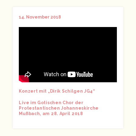
14. November 2018
Konzert mit „Dirik Schilgen JG4“
Live im Gotischen Chor der
Protestantischen Johanneskirche
Mußbach, am 28. April 2018