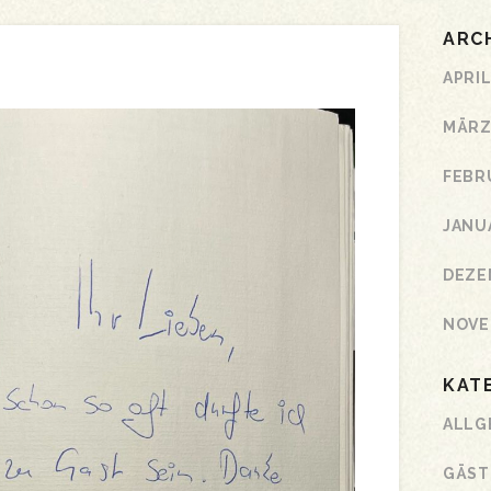
ARC
APRIL
MÄRZ
FEBR
JANU
DEZE
NOVE
KAT
ALLG
GÄST