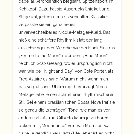
dabei außerordentlich biegsam, Spitzensport im
Kehlkopf. Dazu hat sie Ausdrucksfähigkeit und
Stilgefühl, jedem der teils sehr alten Klassiker
verpasste sie ein ganz neues,
unverwechselbares Nicole-Metzger-Kleid. Das
hieß eine schärfere Rhythmik statt der lang
ausschwingenden Melodie wie bei Frank Sinatras
„Fly me to the Moon“ oder dem „Blue Moon“,
reichlich Scat-Gesang, wo er ursprünglich nicht
war, wie bei „Night and Day“ von Cole Porter, als
Fred Astaire es sang. Warum nicht, wenn man
das so gut kann. Überhaupt bevorzugt Nicole
Metzger eher einen schnelleren, rhythmischeren
Stil. Bei einem brasilianischen Bossa Nova traf sie
so genau die „schrägen“ Töne, wie man es von
anderen als Astrud Gilberto kaum je zu hören
bekommt. „Moondance“ von Van Morrison war
dabei, eigentlich kein Jazz-Titel, aber ist es nicht