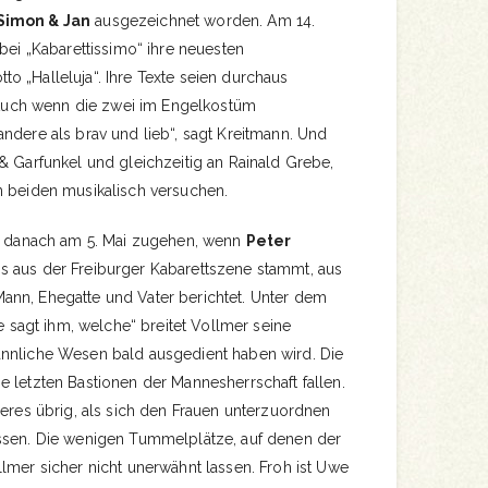
Simon & Jan
ausgezeichnet worden. Am 14.
 bei „Kabarettissimo“ ihre neuesten
o „Halleluja“. Ihre Texte seien durchaus
 „Auch wenn die zwei im Engelkostüm
ndere als brav und lieb“, sagt Kreitmann. Und
& Garfunkel und gleichzeitig an Rainald Grebe,
n beiden musikalisch versuchen.
es danach am 5. Mai zugehen, wenn
Peter
s aus der Freiburger Kabarettszene stammt, aus
nn, Ehegatte und Vater berichtet. Unter dem
ie sagt ihm, welche“ breitet Vollmer seine
ännliche Wesen bald ausgedient haben wird. Die
 letzten Bastionen der Mannesherrschaft fallen.
deres übrig, als sich den Frauen unterzuordnen
ssen. Die wenigen Tummelplätze, auf denen der
lmer sicher nicht unerwähnt lassen. Froh ist Uwe