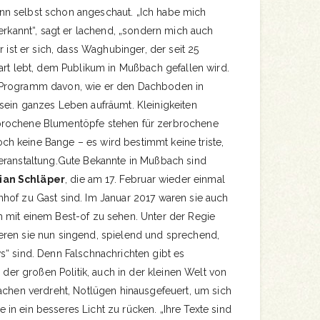
n selbst schon angeschaut. „Ich habe mich
rerkannt“, sagt er lachend, „sondern mich auch
r ist er sich, dass Waghubinger, der seit 25
art lebt, dem Publikum in Mußbach gefallen wird.
 Programm davon, wie er den Dachboden in
sein ganzes Leben aufräumt. Kleinigkeiten
brochene Blumentöpfe stehen für zerbrochene
 keine Bange – es wird bestimmt keine triste,
eranstaltung.Gute Bekannte in Mußbach sind
ian Schläper
, die am 17. Februar wieder einmal
hof zu Gast sind. Im Januar 2017 waren sie auch
 mit einem Best-of zu sehen. Unter der Regie
ren sie nun singend, spielend und sprechend,
s“ sind. Denn Falschnachrichten gibt es
n der großen Politik, auch in der kleinen Welt von
achen verdreht, Notlügen hinausgefeuert, um sich
n ein besseres Licht zu rücken. „Ihre Texte sind