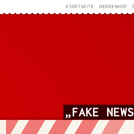
STARTSEITE
HERRENHOF
„FAKE NEW