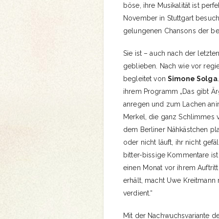
böse, ihre Musikalität ist perf
November in Stuttgart besucht 
gelungenen Chansons der bei
Sie ist – auch nach der letz
geblieben. Nach wie vor regi
begleitet von
Simone Solga
ihrem Programm „Das gibt Är
anregen und zum Lachen animi
Merkel, die ganz Schlimmes ve
dem Berliner Nähkästchen plaud
oder nicht läuft, ihr nicht gef
bitter-bissige Kommentare ist
einen Monat vor ihrem Auftri
erhält, macht Uwe Kreitmann ri
verdient.“
Mit der Nachwuchsvariante des