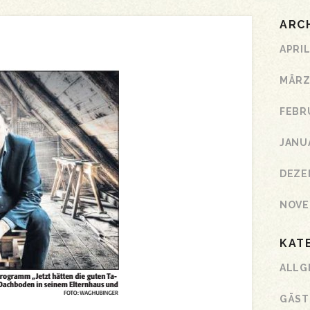
ARC
APRIL
MÄRZ
FEBR
JANU
DEZE
NOVE
KAT
ALLG
GÄST