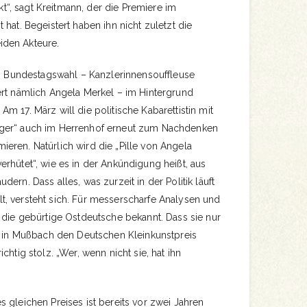
ekt“, sagt Kreitmann, der die Premiere im
hat. Begeistert haben ihn nicht zuletzt die
den Akteure.
ten Bundestagswahl – Kanzlerinnensouffleuse
ert nämlich Angela Merkel – im Hintergrund
. Am 17. März will die politische Kabarettistin mit
ger“ auch im Herrenhof erneut zum Nachdenken
eren. Natürlich wird die „Pille von Angela
rhütet“, wie es in der Ankündigung heißt, aus
ern. Dass alles, was zurzeit in der Politik läuft
ällt, versteht sich. Für messerscharfe Analysen und
 die gebürtige Ostdeutsche bekannt. Dass sie nur
tt in Mußbach den Deutschen Kleinkunstpreis
chtig stolz. „Wer, wenn nicht sie, hat ihn
 gleichen Preises ist bereits vor zwei Jahren