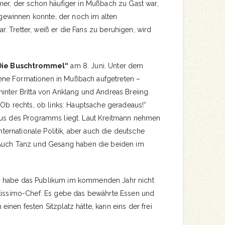
mer, der schon häufiger in Mußbach zu Gast war,
r gewinnen konnte, der noch im alten
 Tretter, weiß er die Fans zu beruhigen, wird
Die Buschtrommel“
am 8. Juni. Unter dem
ne Formationen in Mußbach aufgetreten –
inter Britta von Anklang und Andreas Breiing.
: Ob rechts, ob links: Hauptsache geradeaus!“
kus des Programms liegt. Laut Kreitmann nehmen
internationale Politik, aber auch die deutsche
 Auch Tanz und Gesang haben die beiden im
n habe das Publikum im kommenden Jahr nicht
ttissimo-Chef. Es gebe das bewährte Essen und
inen festen Sitzplatz hätte, kann eins der frei