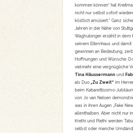
kommen können“ hat Kreitman
nicht nur selbst sofort wiede
köstlich amüsiert.“ Ganz siche
Jahren in der Nähe von Stuttg
Waghubinger erzählt in dem
seinem Elternhaus und damit 
gewinnen an Bedeutung, zer
Hoffnungen und Wünsche. Doch
vielmehr eine vergnügliche V
Tina Häussermann
und
Fab
als Duo
„Zu Zweit“
im Herren
beim Kabarettissimo-Jubiläum
von Jo van Nelsen demonstrie
was in ihren Augen „Fake New
allenthalben. Aber nicht nur i
Krethi und Plethi werden Tats
selbst oder manche Umstände i