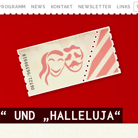
PROGRAMM
NEWS
KONTAKT
NEWSLETTER
LINKS
S“ UND „HALLELUJA“