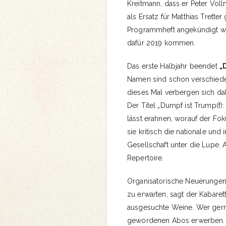
Kreitmann, dass er Peter Voll
als Ersatz für Matthias Trette
Programmheft angekündigt war.
dafür 2019 kommen.
Das erste Halbjahr beendet
„
Namen sind schon verschiede
dieses Mal verbergen sich dah
Der Titel „Dumpf ist Trump(f)
lässt erahnen, worauf der Fo
sie kritisch die nationale und 
Gesellschaft unter die Lupe.
Repertoire.
Organisatorische Neuerunge
zu erwarten, sagt der Kabare
ausgesuchte Weine. Wer gern e
gewordenen Abos erwerben.