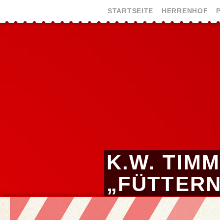
STARTSEITE
HERRENHOF
K.W. TIMM
„FÜTTERN