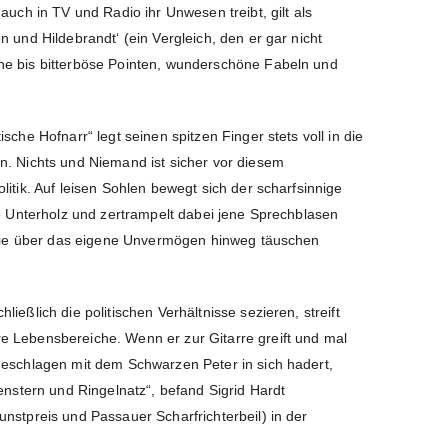
auch in TV und Radio ihr Unwesen treibt, gilt als
n und Hildebrandt‘ (ein Vergleich, den er gar nicht
he bis bitterböse Pointen, wunderschöne Fabeln und
sche Hofnarr“ legt seinen spitzen Finger stets voll in die
n. Nichts und Niemand ist sicher vor diesem
litik. Auf leisen Sohlen bewegt sich der scharfsinnige
he Unterholz und zertrampelt dabei jene Sprechblasen
, die über das eigene Unvermögen hinweg täuschen
ießlich die politischen Verhältnisse sezieren, streift
e Lebensbereiche. Wenn er zur Gitarre greift und mal
geschlagen mit dem Schwarzen Peter in sich hadert,
genstern und Ringelnatz“, befand Sigrid Hardt
nstpreis und Passauer Scharfrichterbeil) in der