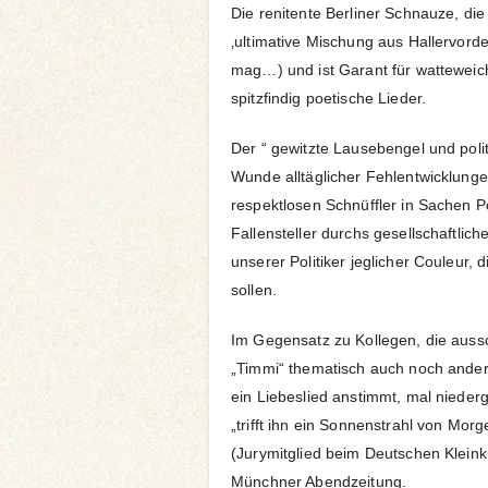
Die renitente Berliner Schnauze, die 
‚ultimative Mischung aus Hallervorde
mag…) und ist Garant für watteweic
spitzfindig poetische Lieder.
Der “ gewitzte Lausebengel und politi
Wunde alltäglicher Fehlentwicklunge
respektlosen Schnüffler in Sachen Po
Fallensteller durchs gesellschaftlic
unserer Politiker jeglicher Couleur
sollen.
Im Gegensatz zu Kollegen, die ausschl
„Timmi“ thematisch auch noch ander
ein Liebeslied anstimmt, mal nieder
„trifft ihn ein Sonnenstrahl von Mor
(Jurymitglied beim Deutschen Kleinku
Münchner Abendzeitung.