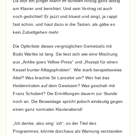
Da sitzt ein junger Mann im dunklen Anzug ganz lässig
am Klavier und berichtet. Und sein Vortrag ist auch
noch gedichtet! Er jazzt und bluest und singt, ja rappt
fast schon, und haut dazu in die Tasten, als gäbe es
kein Zubettgehen mehr.
Die Opferliste dieses vergnüglichen Gemetzels mit
Bodo Wartke ist lang. Sie liest sich wie eine Mischung
aus „Antike goes Yellow-Press“ und „Rezept für einen
Kessel bunter Alltagsphobien“. Wie starb beispielsweise
Abel? Was brachte Sir Lancelot um? Wer hat das
Heidenröslein auf dem Gewissen? Was geschah mit
Franz Schubert? Die Ermittlungen dauern zur Stunde
noch an. Die Beweislage spricht jedoch eindeutig gegen
einen ganz normalen Klavierabend!
„Ich denke, also sing´ ich“, so der Titel des
Programmes, könnte durchaus als Warnung verstanden