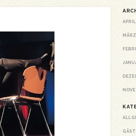
ARC
APRIL
MÄRZ
FEBR
JANU
DEZE
NOVE
KAT
ALLG
GÄST